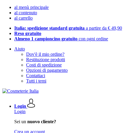
al menù principale
al contenuto
al carrello
Italia: spedizione standard gratuita
a partire da € 49,90
Reso gratuito
Almeno 1 campioncino gratuito
con ogni ordine
Aiuto
Dov'è il mio ordine?
Restituzione prodotti
Costi di spedizione
Opzioni di pagamento
Contattaci
Tutti i temi
Login
Login
Sei un
nuovo cliente?
Crea un account