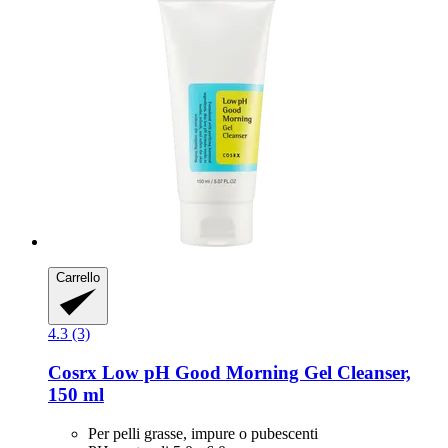
Carrello
4.3 (3)
Cosrx
Low pH Good Morning Gel Cleanser,
150 ml
Per pelli grasse, impure o pubescenti