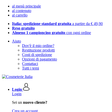
al menù principale
al contenuto
al carrello
Italia: spedizione standard gratuita
a partire da € 49,90
Reso gratuito
Almeno 1 campioncino gratuito
con ogni ordine
Aiuto
Dov'è il mio ordine?
Restituzione prodotti
Costi di spedizione
Opzioni di pagamento
Contattaci
Tutti i temi
Login
Login
Sei un
nuovo cliente?
Crea un account