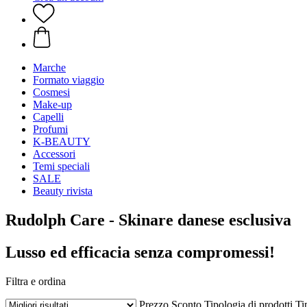
Marche
Formato viaggio
Cosmesi
Make-up
Capelli
Profumi
K-BEAUTY
Accessori
Temi speciali
SALE
Beauty rivista
Rudolph Care - Skinare danese esclusiva
Lusso ed efficacia senza compromessi!
Filtra e ordina
Prezzo
Sconto
Tipologia di prodotti
Ti