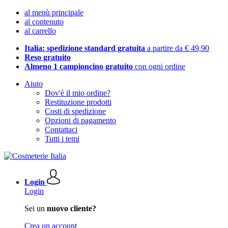
al menù principale
al contenuto
al carrello
Italia: spedizione standard gratuita
a partire da € 49,90
Reso gratuito
Almeno 1 campioncino gratuito
con ogni ordine
Aiuto
Dov'è il mio ordine?
Restituzione prodotti
Costi di spedizione
Opzioni di pagamento
Contattaci
Tutti i temi
Login
Login
Sei un
nuovo cliente?
Crea un account