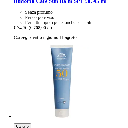
Rudolph Care
Sun Balm SPF 50, 45 ml
Senza profumo
Per corpo e viso
Per tutti i tipi di pelle, anche sensibili
€ 34,56
(€ 768,00 / l)
Consegna entro il giorno 11 agosto
Carrello