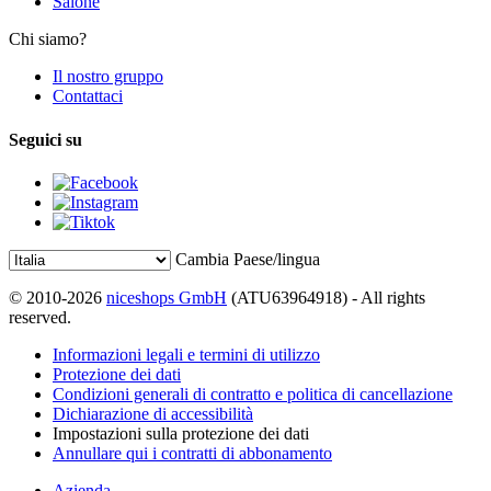
Salone
Chi siamo?
Il nostro gruppo
Contattaci
Seguici su
Cambia Paese/lingua
© 2010-2026
niceshops GmbH
(ATU63964918) - All rights
reserved.
Informazioni legali e termini di utilizzo
Protezione dei dati
Condizioni generali di contratto e politica di cancellazione
Dichiarazione di accessibilità
Impostazioni sulla protezione dei dati
Annullare qui i contratti di abbonamento
Azienda