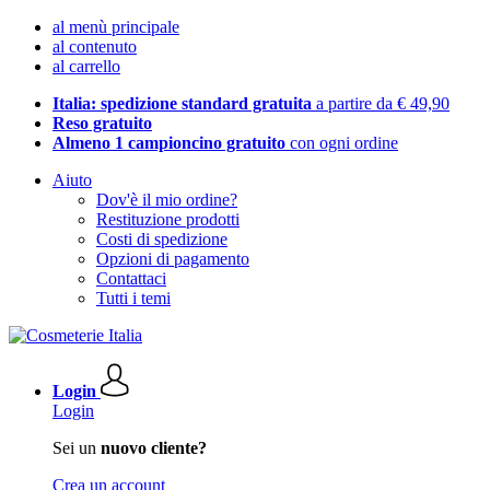
al menù principale
al contenuto
al carrello
Italia: spedizione standard gratuita
a partire da € 49,90
Reso gratuito
Almeno 1 campioncino gratuito
con ogni ordine
Aiuto
Dov'è il mio ordine?
Restituzione prodotti
Costi di spedizione
Opzioni di pagamento
Contattaci
Tutti i temi
Login
Login
Sei un
nuovo cliente?
Crea un account