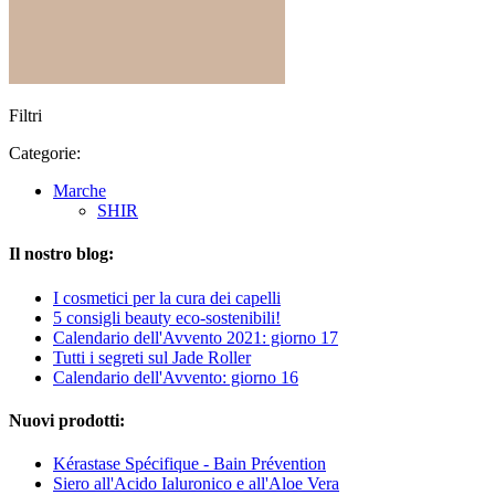
Filtri
Categorie:
Marche
SHIR
Il nostro blog:
I cosmetici per la cura dei capelli
5 consigli beauty eco-sostenibili!
Calendario dell'Avvento 2021: giorno 17
Tutti i segreti sul Jade Roller
Calendario dell'Avvento: giorno 16
Nuovi prodotti:
Kérastase Spécifique - Bain Prévention
Siero all'Acido Ialuronico e all'Aloe Vera