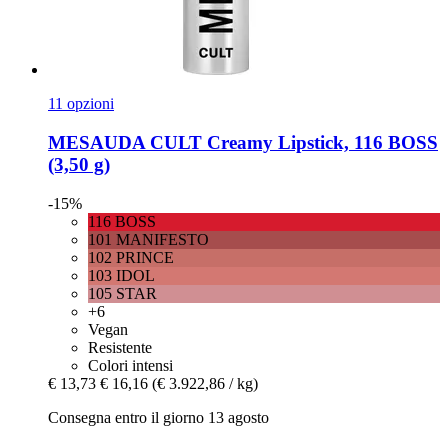
11 opzioni
MESAUDA
CULT Creamy Lipstick, 116 BOSS
(3,50 g)
-15%
116 BOSS
101 MANIFESTO
102 PRINCE
103 IDOL
105 STAR
+6
Vegan
Resistente
Colori intensi
€ 13,73
€ 16,16
(€ 3.922,86 / kg)
Consegna entro il giorno 13 agosto