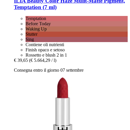
ILIA Beauty
Color Haze Mulit-​Matte Pigment,
Temptation (7 ml)
Temptation
Before Today
Waking Up
Stutter
Sing
Contiene oli nutrienti
Finish opaco e setoso
Rossetto e blush 2 in 1
€ 39,65
(€ 5.664,29 / l)
Consegna entro il giorno 07 settembre