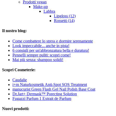
Prodotti vegan
Make-up
Labbra
Lipgloss (12)
Rossetti (14)
Il nostro blog:
Come combattere lo stress e dormire serenamente
Look impeccabile... anche in pista!
6 consigli per un'abbronzatura bella e duratura!
Pennelli sempre puliti: scopri come!
Mai più senza: shampoo solidi!
Scopri Cosmeterie:
Caudalie
i+m Naturkosmetik Anti-Spot SOS Treatment
manucurist Green Flash Gel Nail Polish Base Coat
Dr.Jart+ Dermask™ Porecting Solution
Fugazzi Parfum 1 Extrait de Parfum
Nuovi prodotti: