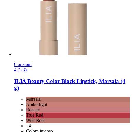
9 opzioni
4.7 (3)
ILIA Beauty
Color Block Lipstick, Marsala (4
g)
Marsala
Amberlight
Rosette
True Red
Wild Rose
+4
Colore intenso