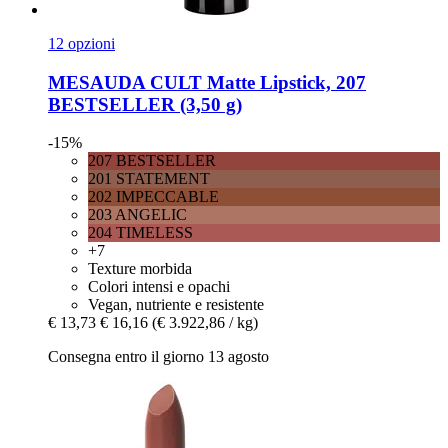
12 opzioni
MESAUDA
CULT Matte Lipstick, 207
BESTSELLER (3,50 g)
-15%
207 BESTSELLER
201 STATEMENT
202 IMPECCABLE
203 ANGELIC
204 TIMELESS
+7
Texture morbida
Colori intensi e opachi
Vegan, nutriente e resistente
€ 13,73
€ 16,16
(€ 3.922,86 / kg)
Consegna entro il giorno 13 agosto