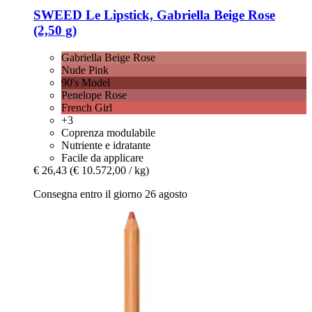
SWEED
Le Lipstick, Gabriella Beige Rose
(2,50 g)
Gabriella Beige Rose
Nude Pink
90's Model
Penelope Rose
French Girl
+3
Coprenza modulabile
Nutriente e idratante
Facile da applicare
€ 26,43
(€ 10.572,00 / kg)
Consegna entro il giorno 26 agosto