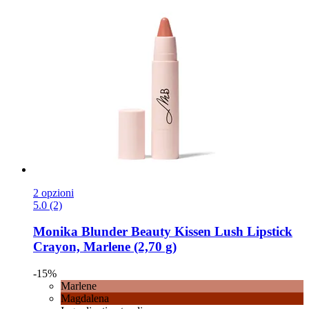
2 opzioni
5.0 (2)
Monika Blunder Beauty
Kissen Lush Lipstick
Crayon, Marlene (2,70 g)
-15%
Marlene
Magdalena