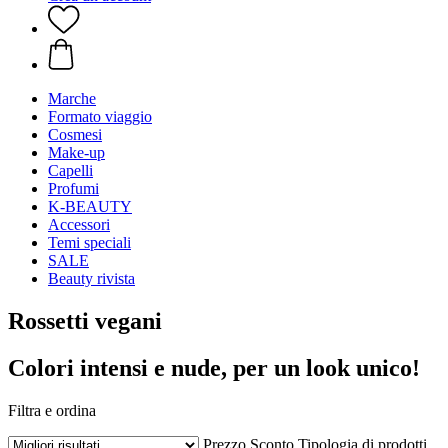
Marche
Formato viaggio
Cosmesi
Make-up
Capelli
Profumi
K-BEAUTY
Accessori
Temi speciali
SALE
Beauty rivista
Rossetti vegani
Colori intensi e nude, per un look unico!
Filtra e ordina
Prezzo
Sconto
Tipologia di prodotti