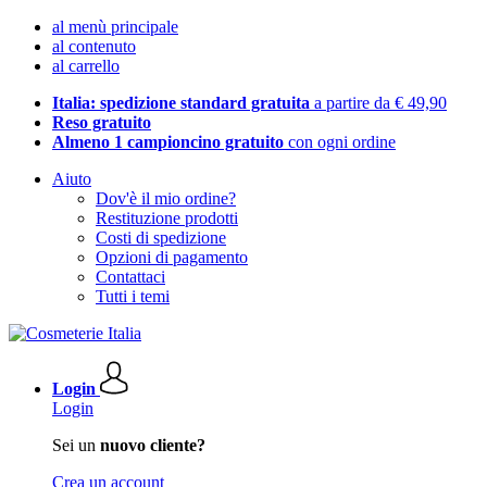
al menù principale
al contenuto
al carrello
Italia: spedizione standard gratuita
a partire da € 49,90
Reso gratuito
Almeno 1 campioncino gratuito
con ogni ordine
Aiuto
Dov'è il mio ordine?
Restituzione prodotti
Costi di spedizione
Opzioni di pagamento
Contattaci
Tutti i temi
Login
Login
Sei un
nuovo cliente?
Crea un account