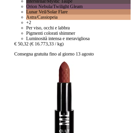
Interstellar/Mystic Taupe
Orion Nebula/Twilight Gleam
Lunar Veil/Solar Flare
Astra/Cassiopeia
+2
Per viso, occhi e labbra
Pigmenti colorati shimmer
Luminosità intensa e meravigliosa
€ 50,32
(€ 16.773,33 / kg)
Consegna gratuita fino al giorno 13 agosto