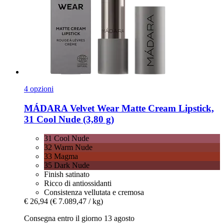
4 opzioni
MÁDARA
Velvet Wear Matte Cream Lipstick,
31 Cool Nude (3,80 g)
31 Cool Nude
32 Warm Nude
33 Magma
35 Dark Nude
Finish satinato
Ricco di antiossidanti
Consistenza vellutata e cremosa
€ 26,94
(€ 7.089,47 / kg)
Consegna entro il giorno 13 agosto