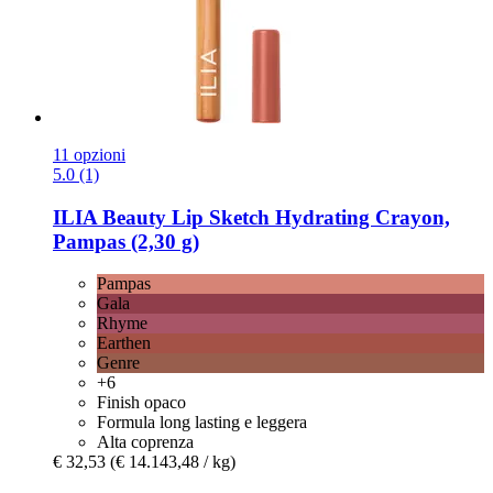
11 opzioni
5.0 (1)
ILIA Beauty
Lip Sketch Hydrating Crayon,
Pampas (2,30 g)
Pampas
Gala
Rhyme
Earthen
Genre
+6
Finish opaco
Formula long lasting e leggera
Alta coprenza
€ 32,53
(€ 14.143,48 / kg)