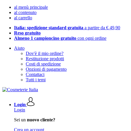
al menù principale
al contenuto
al carrello
Italia: spedizione standard gratuita
a partire da € 49,90
Reso gratuito
Almeno 1 campioncino gratuito
con ogni ordine
Aiuto
Dov'è il mio ordine?
Restituzione prodotti
Costi di spedizione
Opzioni di pagamento
Contattaci
Tutti i temi
Login
Login
Sei un
nuovo cliente?
Crea un account