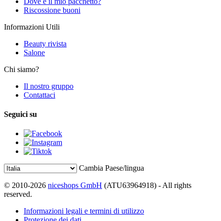
Dove è il mio pacchetto?
Riscossione buoni
Informazioni Utili
Beauty rivista
Salone
Chi siamo?
Il nostro gruppo
Contattaci
Seguici su
Cambia Paese/lingua
© 2010-2026
niceshops GmbH
(ATU63964918) - All rights
reserved.
Informazioni legali e termini di utilizzo
Protezione dei dati