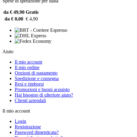
Spese di spedizione per Italia
da € 49,90
Gratis
da € 0,00
€ 4,90
Aiuto
Il mio account
Il mio ordine
Opzioni di pagamento
Spedizione e consegna
Resi e rimborsi
Promozioni e buoni acquisto
Hai bisogno di ulteriore aiuto?
Clienti aziendali
Il mio account
Login
Registrazione
Password dimenticata?