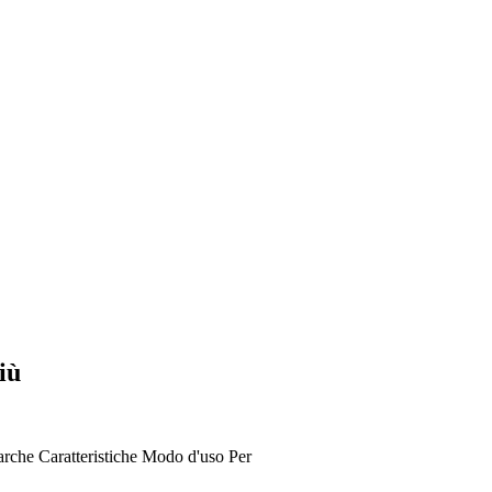
iù
rche
Caratteristiche
Modo d'uso
Per