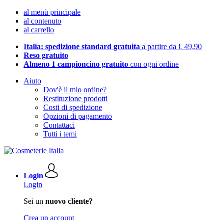
al menù principale
al contenuto
al carrello
Italia: spedizione standard gratuita
a partire da € 49,90
Reso gratuito
Almeno 1 campioncino gratuito
con ogni ordine
Aiuto
Dov'è il mio ordine?
Restituzione prodotti
Costi di spedizione
Opzioni di pagamento
Contattaci
Tutti i temi
Login
Login
Sei un
nuovo cliente?
Crea un account