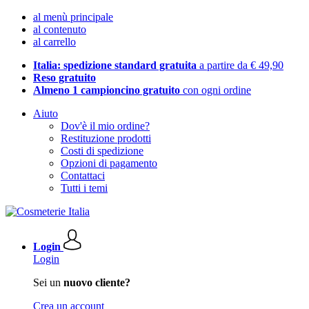
al menù principale
al contenuto
al carrello
Italia: spedizione standard gratuita
a partire da € 49,90
Reso gratuito
Almeno 1 campioncino gratuito
con ogni ordine
Aiuto
Dov'è il mio ordine?
Restituzione prodotti
Costi di spedizione
Opzioni di pagamento
Contattaci
Tutti i temi
Login
Login
Sei un
nuovo cliente?
Crea un account