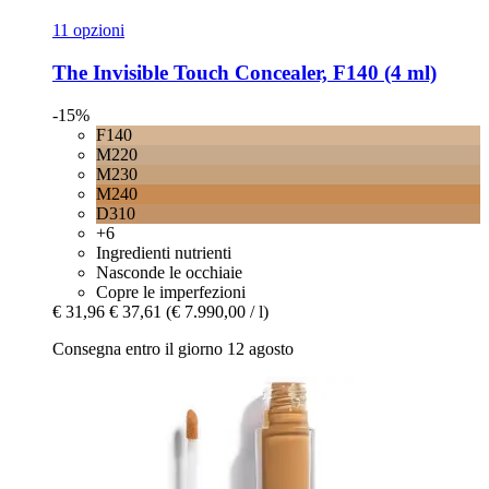
11 opzioni
The Invisible Touch Concealer, F140 (4 ml)
-15%
F140
M220
M230
M240
D310
+6
Ingredienti nutrienti
Nasconde le occhiaie
Copre le imperfezioni
€ 31,96
€ 37,61
(€ 7.990,00 / l)
Consegna entro il giorno 12 agosto