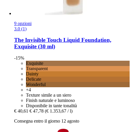
9 opzioni
3.0 (1)
The Invisible Touch Liquid Foundation,
Exquisite (30 ml)
-15%
Exquisite
Transparent
Dainty
Delicate
Wonderful
+4
Texture simile a un siero
Finish naturale e luminoso
Disponibile in tante tonalità
€ 40,61
€ 47,78
(€ 1.353,67 / l)
Consegna entro il giorno 12 agosto