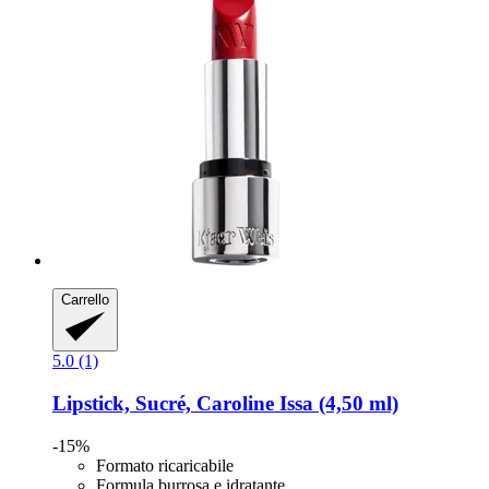
Carrello
5.0 (1)
Lipstick, Sucré, Caroline Issa (4,50 ml)
-15%
Formato ricaricabile
Formula burrosa e idratante