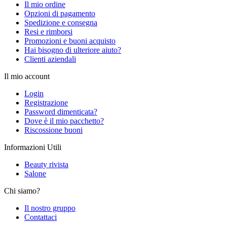
Il mio ordine
Opzioni di pagamento
Spedizione e consegna
Resi e rimborsi
Promozioni e buoni acquisto
Hai bisogno di ulteriore aiuto?
Clienti aziendali
Il mio account
Login
Registrazione
Password dimenticata?
Dove è il mio pacchetto?
Riscossione buoni
Informazioni Utili
Beauty rivista
Salone
Chi siamo?
Il nostro gruppo
Contattaci