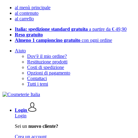
al menù principale
al contenuto
al carrello
Italia: spedizione standard gratuita
a partire da € 49,90
Reso gratuito
Almeno 1 campioncino gratuito
con ogni ordine
Aiuto
Dov'è il mio ordine?
Restituzione prodotti
Costi di spedizione
Opzioni di pagamento
Contattaci
Tutti i temi
Login
Login
Sei un
nuovo cliente?
Crea un account