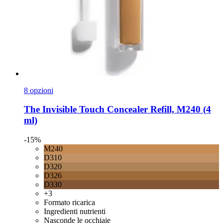
8 opzioni
The Invisible Touch Concealer Refill, M240 (4
ml)
-15%
M240
D310
D320
D326
D330
+3
Formato ricarica
Ingredienti nutrienti
Nasconde le occhiaie