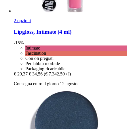
2 opzioni
Lipgloss, Intimate (4 ml)
-15%
Intimate
Fascination
Con oli pregiati
Per labbra morbide
Packaging ricaricabile
€ 29,37
€ 34,56
(€ 7.342,50 / l)
Consegna entro il giorno 12 agosto