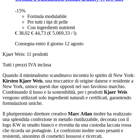
-15%
Formula modulabile
Per tutti i tipi di pelle
Con ingredienti nutrienti
€ 38,02
€ 44,73
(€ 5.069,33 / l)
Consegna entro il giorno 12 agosto
Kjaer Weis: 11 prodotti
Tutti i prezzi IVA inclusa
Quando il minimalismo scandinavo incontra lo spirito di New York:
Kirsten Kjaer Weis
, una truccatrice di origine danese e residente a
New York, unisce questi due opposti nel suo favoloso marchio.
Combinando il lusso e la sostenibilità, per i prodotti
Kjaer Weis
vengono utilizzati solo ingredienti naturali e certificati, garantendo
formulazioni uniche.
Il pluripremiato direttore creativo
Marc Atlan
inoltre ha realizzato
una splendida confezione in metallo riutilizzabile, decorata con il
logo KW in smalto bianco e rivestita da una custodia laccata rossa
che ricorda un portagioie. Le confezioni inoltre sono pesanti e
resistenti, sinonimo di cosmetici lussuosi e ricercati.