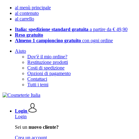
al menù principale
al contenuto
al carrello
Italia: spedizione standard gratuita
a partire da € 49,90
Reso gratuito
Almeno 1 campioncino gratuito
con ogni ordine
Aiuto
Dov'è il mio ordine?
Restituzione prodotti
Costi di spedizione
Opzioni di pagamento
Contattaci
Tutti i temi
Login
Login
Sei un
nuovo cliente?
Crea un account