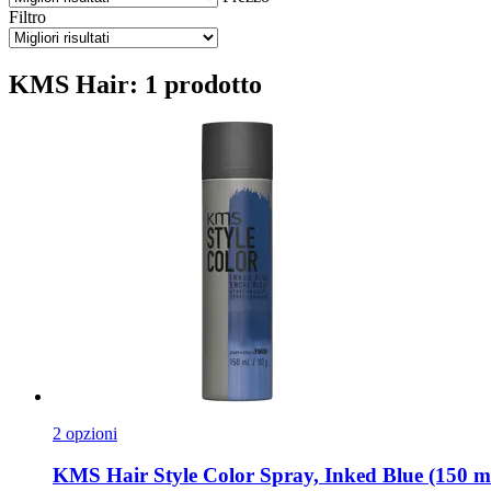
Filtro
KMS Hair: 1 prodotto
2 opzioni
KMS Hair
Style Color Spray, Inked Blue (150 m