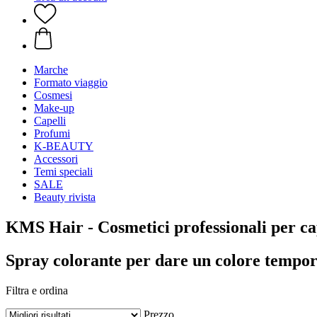
Marche
Formato viaggio
Cosmesi
Make-up
Capelli
Profumi
K-BEAUTY
Accessori
Temi speciali
SALE
Beauty rivista
KMS Hair - Cosmetici professionali per ca
Spray colorante per dare un colore tempor
Filtra e ordina
Prezzo