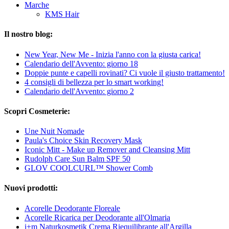
Marche
KMS Hair
Il nostro blog:
New Year, New Me - Inizia l'anno con la giusta carica!
Calendario dell'Avvento: giorno 18
Doppie punte e capelli rovinati? Ci vuole il giusto trattamento!
4 consigli di bellezza per lo smart working!
Calendario dell'Avvento: giorno 2
Scopri Cosmeterie:
Une Nuit Nomade
Paula's Choice Skin Recovery Mask
Iconic Mitt - Make up Remover and Cleansing Mitt
Rudolph Care Sun Balm SPF 50
GLOV COOLCURL™ Shower Comb
Nuovi prodotti:
Acorelle Deodorante Floreale
Acorelle Ricarica per Deodorante all'Olmaria
i+m Naturkosmetik Crema Riequilibrante all'Argilla