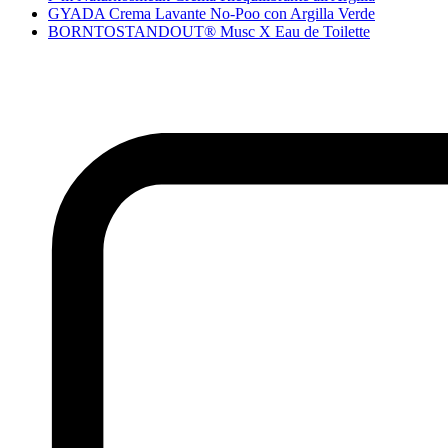
GYADA Crema Lavante No-Poo con Argilla Verde
BORNTOSTANDOUT® Musc X Eau de Toilette