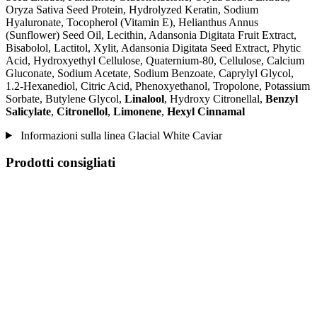
Oryza Sativa Seed Protein, Hydrolyzed Keratin, Sodium
Hyaluronate, Tocopherol (Vitamin E), Helianthus Annus
(Sunflower) Seed Oil, Lecithin, Adansonia Digitata Fruit Extract,
Bisabolol, Lactitol, Xylit, Adansonia Digitata Seed Extract, Phytic
Acid, Hydroxyethyl Cellulose, Quaternium-80, Cellulose, Calcium
Gluconate, Sodium Acetate, Sodium Benzoate, Caprylyl Glycol,
1.2-Hexanediol, Citric Acid, Phenoxyethanol, Tropolone, Potassium
Sorbate, Butylene Glycol,
Linalool
, Hydroxy Citronellal,
Benzyl
Salicylate
,
Citronellol
,
Limonene
,
Hexyl Cinnamal
Informazioni sulla linea Glacial White Caviar
Prodotti consigliati