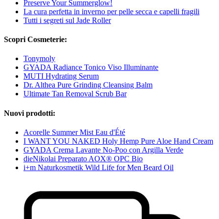
Preserve Your Summerglow!
La cura perfetta in inverno per pelle secca e capelli fragili
Tutti i segreti sul Jade Roller
Scopri Cosmeterie:
Tonymoly
GYADA Radiance Tonico Viso Illuminante
MUTI Hydrating Serum
Dr. Althea Pure Grinding Cleansing Balm
Ultimate Tan Removal Scrub Bar
Nuovi prodotti:
Acorelle Summer Mist Eau d'Été
I WANT YOU NAKED Holy Hemp Pure Aloe Hand Cream
GYADA Crema Lavante No-Poo con Argilla Verde
dieNikolai Preparato AOX® OPC Bio
i+m Naturkosmetik Wild Life for Men Beard Oil