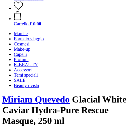
Carrello
€ 0,00
Marche
Formato viaggio
Cosmesi
Make-up
Capelli
Profumi
K-BEAUTY
Accessori
Temi speciali
SALE
Beauty rivista
Miriam Quevedo
Glacial White
Caviar Hydra-Pure Rescue
Masque, 250 ml