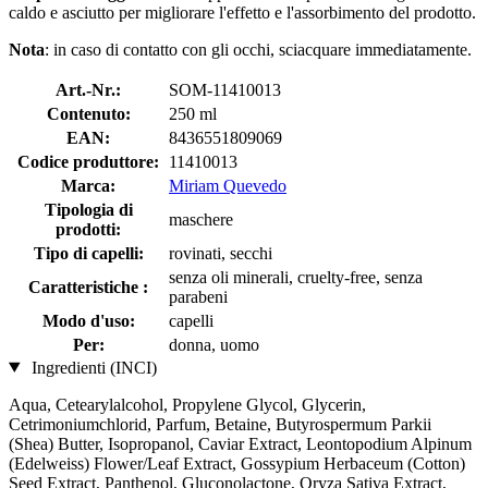
caldo e asciutto per migliorare l'effetto e l'assorbimento del prodotto.
Nota
: in caso di contatto con gli occhi, sciacquare immediatamente.
Art.-Nr.:
SOM-11410013
Contenuto:
250 ml
EAN:
8436551809069
Codice produttore:
11410013
Marca:
Miriam Quevedo
Tipologia di
maschere
prodotti:
Tipo di capelli:
rovinati, secchi
senza oli minerali, cruelty-free, senza
Caratteristiche :
parabeni
Modo d'uso:
capelli
Per:
donna, uomo
Ingredienti (INCI)
Aqua, Cetearylalcohol, Propylene Glycol, Glycerin,
Cetrimoniumchlorid, Parfum, Betaine, Butyrospermum Parkii
(Shea) Butter, Isopropanol, Caviar Extract, Leontopodium Alpinum
(Edelweiss) Flower/Leaf Extract, Gossypium Herbaceum (Cotton)
Seed Extract, Panthenol, Gluconolactone, Oryza Sativa Extract,