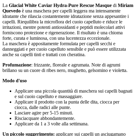
La
Glacial White Caviar Hydra-Pure Rescue Masque
di
Miriam
Quevedo
è una maschera per capelli leggera ma intensamente
idratante che rilascia costantemente idratazione senza appesantire i
capelli. Riequilibra la microflora del cuoio capelluto e riduce le
irritazioni, mentre potenti antiossidanti e peptidi molecolari attivi
forniscono protezione e rigenerazione. Il risultato è una chioma
forte, curata e luminosa, con una lucentezza eccezionale.
La maschera è appositamente formulata per capelli secchi e
danneggiati e per cuoio capelluto sensibile e può essere utilizzata
anche su capelli tinti e trattati con cheratina.
Profumazione
: frizzante, floreale e agrumata. Note di agrumi
brillano su un cuore di ribes nero, mughetto, gelsomino e violetta.
Modo d'uso
Applicare una piccola quantità di maschera sui capelli bagnati
e sul cuoio capelluto e massaggiare.
Applicare il prodotto con la punta delle dita, ciocca per
ciocca, dalle radici alle punte.
Lasciare agire per 5-15 minuti.
Risciacquare abbondantemente.
Applicare da 1 a 3 volte alla settimana.
Un piccolo suggerimento:
applicare sui capelli un asciugamano